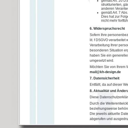
gemäß Art. 20 DS
strukturierten, 
anderen Verantwo
gemäß Art. 7 Abs.
Dies hat zur Folg
nicht mehr fortfü
6. Widerspruchsrecht
Sofern Ihre personenbez
lit. f DSGVO verarbeite
Verarbeitung Ihrer pers
besonderen Situation erg
haben Sie ein generelle
umgesetzt wird.
Möchten Sie von Ihrem W
mail@kh-design.de
7. Datensicherheit
Entfällt, da auf dieser W
8. Aktualität und Ände
Diese Datenschutzerkläru
Durch die Weiterentwick
beziehungsweise behörd
Die jeweils aktuelle Dat
abgerufen und ausgedru