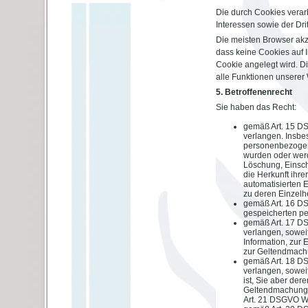
Die durch Cookies verar
Interessen sowie der Dritt
Die meisten Browser akz
dass keine Cookies auf 
Cookie angelegt wird. Di
alle Funktionen unserer
5. Betroffenenrecht
Sie haben das Recht:
gemäß Art. 15 D
verlangen. Insbe
personenbezogen
wurden oder werd
Löschung, Einsch
die Herkunft ihr
automatisierten E
zu deren Einzelh
gemäß Art. 16 DS
gespeicherten p
gemäß Art. 17 D
verlangen, sowei
Information, zur 
zur Geltendmachu
gemäß Art. 18 D
verlangen, soweit
ist, Sie aber de
Geltendmachung,
Art. 21 DSGVO Wi