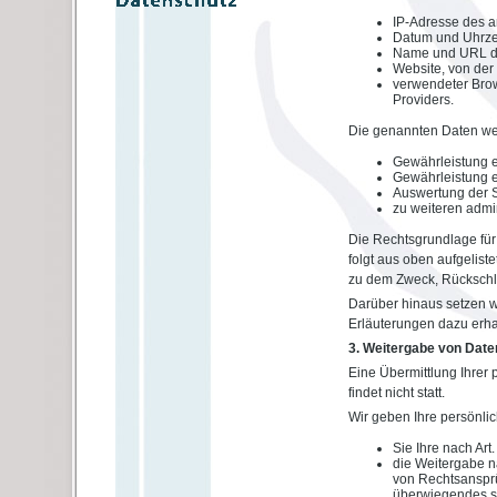
IP-Adresse des 
Datum und Uhrzeit
Name und URL de
Website, von der 
verwendeter Brow
Providers.
Die genannten Daten we
Gewährleistung e
Gewährleistung e
Auswertung der Sy
zu weiteren admi
Die Rechtsgrundlage für d
folgt aus oben aufgelis
zu dem Zweck, Rückschlü
Darüber hinaus setzen w
Erläuterungen dazu erhal
3. Weitergabe von Date
Eine Übermittlung Ihrer
findet nicht statt.
Wir geben Ihre persönlic
Sie Ihre nach Art
die Weitergabe n
von Rechtsansprü
überwiegendes sc