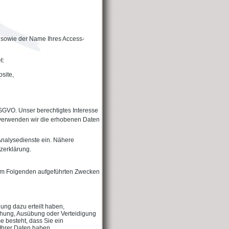
 sowie der Name Ihres Access-
t:
site,
 DSGVO. Unser berechtigtes Interesse
l verwenden wir die erhobenen Daten
Analysedienste ein. Nähere
tzerklärung.
n im Folgenden aufgeführten Zwecken
gung dazu erteilt haben,
achung, Ausübung oder Verteidigung
e besteht, dass Sie ein
Ihrer Daten haben,