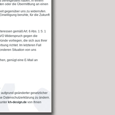
bereitgestellt haben, in einem
ten oder die Übermittlung an einen
zeit gegenüber uns zu widerrufen.
Einwilligung beruhte, für die Zukunft
eressen gemäß Art. 6 Abs. 1 S. 1
SGVO Widerspruch gegen die
nde vorliegen, die sich aus Ihrer
ng richtet. Im letzteren Fall
onderen Situation von uns
hen, genügt eine E-Mail an
.
 aufgrund geänderter gesetzlicher
e Datenschutzerklärung zu ändern.
 unter
kh-design.de
von Ihnen