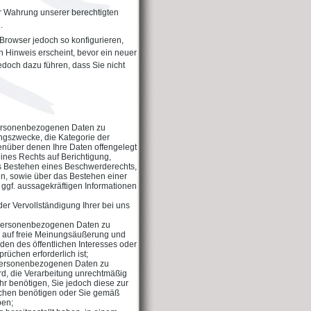
r Wahrung unserer berechtigten
.
Browser jedoch so konfigurieren,
 Hinweis erscheint, bevor ein neuer
edoch dazu führen, dass Sie nicht
personenbezogenen Daten zu
ngszwecke, die Kategorie der
nüber denen Ihre Daten offengelegt
nes Rechts auf Berichtigung,
s Bestehen eines Beschwerderechts,
den, sowie über das Bestehen einer
 ggf. aussagekräftigen Informationen
er Vervollständigung Ihrer bei uns
 personenbezogenen Daten zu
s auf freie Meinungsäußerung und
nden des öffentlichen Interesses oder
üchen erforderlich ist;
 personenbezogenen Daten zu
ird, die Verarbeitung unrechtmäßig
hr benötigen, Sie jedoch diese zur
chen benötigen oder Sie gemäß
ben;