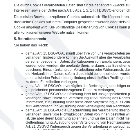
Die durch Cookies verarbeiteten Daten sind für die genannten Zwecke zu
Interessen sowie der Dritter nach Art. 6 Abs. 1 S. 1 lit. f DSGVO erforderlich
Die meisten Browser akzeptieren Cookies automatisch. Sie können Ihren 
dass keine Cookies auf Ihrem Computer gespeichert werden oder stets ein
Cookie angelegt wird. Die vollständige Deaktivierung von Cookies kann j
alle Funktionen unserer Website nutzen können.
5. Betroffenenrecht
Sie haben das Recht:
gemäß Art. 15 DSGVO Auskunft über Ihre von uns verarbeiteten 
verlangen. Insbesondere können Sie Auskunft über die Verarbeitu
personenbezogenen Daten, die Kategorien von Empfängern, gege
wurden oder werden, die geplante Speicherdauer, das Bestehen ei
Löschung, Einschränkung der Verarbeitung oder Widerspruch, da
die Herkunft ihrer Daten, sofern diese nicht bei uns erhoben wur
automatisierten Entscheidungsfindung einschließlich Profiling und
zu deren Einzelheiten verlangen;
gemäß Art. 16 DSGVO unverzüglich die Berichtigung unrichtiger od
gespeicherten personenbezogenen Daten zu verlangen;
gemäß Art. 17 DSGVO die Löschung Ihrer bei uns gespeicherten
verlangen, soweit nicht die Verarbeitung zur Ausübung des Recht
Information, zur Erfüllung einer rechtlichen Verpflichtung, aus Grü
zur Geltendmachung, Ausübung oder Verteidigung von Rechtsanspr
gemäß Art. 18 DSGVO die Einschränkung der Verarbeitung Ihrer
verlangen, soweit die Richtigkeit der Daten von Ihnen bestritten w
ist, Sie aber deren Löschung ablehnen und wir die Daten nicht me
Geltendmachung, Ausübung oder Verteidigung von Rechtsansprü
Art. 21 DSGVO Widerspruch gegen die Verarbeitung eingelegt ha