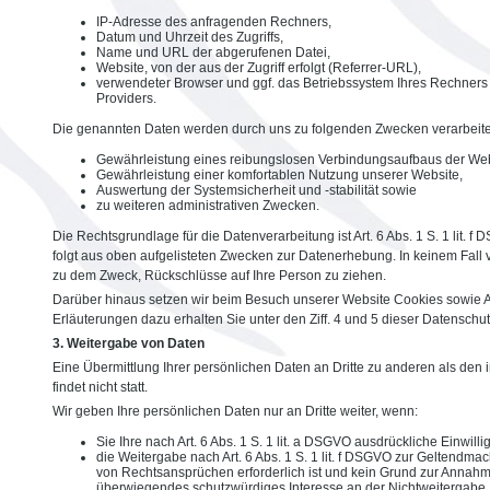
IP-Adresse des anfragenden Rechners,
Datum und Uhrzeit des Zugriffs,
Name und URL der abgerufenen Datei,
Website, von der aus der Zugriff erfolgt (Referrer-URL),
verwendeter Browser und ggf. das Betriebssystem Ihres Rechners
Providers.
Die genannten Daten werden durch uns zu folgenden Zwecken verarbeite
Gewährleistung eines reibungslosen Verbindungsaufbaus der Web
Gewährleistung einer komfortablen Nutzung unserer Website,
Auswertung der Systemsicherheit und -stabilität sowie
zu weiteren administrativen Zwecken.
Die Rechtsgrundlage für die Datenverarbeitung ist Art. 6 Abs. 1 S. 1 lit. f
folgt aus oben aufgelisteten Zwecken zur Datenerhebung. In keinem Fal
zu dem Zweck, Rückschlüsse auf Ihre Person zu ziehen.
Darüber hinaus setzen wir beim Besuch unserer Website Cookies sowie 
Erläuterungen dazu erhalten Sie unter den Ziff. 4 und 5 dieser Datenschu
3. Weitergabe von Daten
Eine Übermittlung Ihrer persönlichen Daten an Dritte zu anderen als de
findet nicht statt.
Wir geben Ihre persönlichen Daten nur an Dritte weiter, wenn:
Sie Ihre nach Art. 6 Abs. 1 S. 1 lit. a DSGVO ausdrückliche Einwilli
die Weitergabe nach Art. 6 Abs. 1 S. 1 lit. f DSGVO zur Geltendm
von Rechtsansprüchen erforderlich ist und kein Grund zur Annahm
überwiegendes schutzwürdiges Interesse an der Nichtweitergabe 