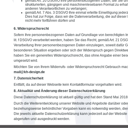
gemäß Art. 20 DSGVO Ihre personenbezogenen Daten, die Sie uns 
strukturierten, gängigen und maschinenlesebaren Format zu erhal
anderen Verantwortlichen zu verlangen;
gemäß Art. 7 Abs. 3 DSGVO Ihre einmal erteilte Einwilligung jeder
Dies hat zur Folge, dass wir die Datenverarbeitung, die auf dieser 
nicht mehr fortführen dürfen und
6. Widerspruchsrecht
Sofern Ihre personenbezogenen Daten auf Grundlage von berechtigten Int
lit. f DSGVO verarbeitet werden, haben Sie das Recht, gemäß Art. 21 D
Verarbeitung Ihrer personenbezogenen Daten einzulegen, soweit dafür Grü
besonderen Situation ergeben oder sich der Widerspruch gegen Direktwerbu
haben Sie ein generelles Widerspruchsrecht, das ohne Angabe einer bes
umgesetzt wird.
Möchten Sie von Ihrem Widerrufs- oder Widerspruchsrecht Gebrauch mac
mail@kh-design.de
7. Datensicherheit
Entfällt, da auf dieser Webseite kein Kontaktformular vorgehalten wird.
8. Aktualität und Änderung dieser Datenschutzerklärung
Diese Datenschutzerklärung ist aktuell gültig und hat den Stand Mai 2018
Durch die Weiterentwicklung unserer Website und Angebote darüber oder
beziehungsweise behördlicher Vorgaben kann es notwendig werden, dies
Die jeweils aktuelle Datenschutzerklärung kann jederzeit auf der Website
abgerufen und ausgedruckt werden.