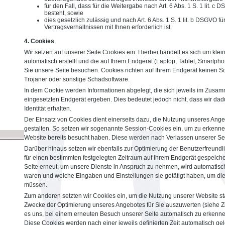
für den Fall, dass für die Weitergabe nach Art. 6 Abs. 1 S. 1 lit. c
besteht, sowie
dies gesetzlich zulässig und nach Art. 6 Abs. 1 S. 1 lit. b DSGVO f
Vertragsverhältnissen mit Ihnen erforderlich ist.
4. Cookies
Wir setzen auf unserer Seite Cookies ein. Hierbei handelt es sich um klei
automatisch erstellt und die auf Ihrem Endgerät (Laptop, Tablet, Smartph
Sie unsere Seite besuchen. Cookies richten auf Ihrem Endgerät keinen Sc
Trojaner oder sonstige Schadsoftware.
In dem Cookie werden Informationen abgelegt, die sich jeweils im Zusa
eingesetzten Endgerät ergeben. Dies bedeutet jedoch nicht, dass wir dadu
Identität erhalten.
Der Einsatz von Cookies dient einerseits dazu, die Nutzung unseres Ang
gestalten. So setzen wir sogenannte Session-Cookies ein, um zu erkenne
Website bereits besucht haben. Diese werden nach Verlassen unserer Sei
Darüber hinaus setzen wir ebenfalls zur Optimierung der Benutzerfreundli
für einen bestimmten festgelegten Zeitraum auf Ihrem Endgerät gespeich
Seite erneut, um unsere Dienste in Anspruch zu nehmen, wird automatisch
waren und welche Eingaben und Einstellungen sie getätigt haben, um di
müssen.
Zum anderen setzten wir Cookies ein, um die Nutzung unserer Website st
Zwecke der Optimierung unseres Angebotes für Sie auszuwerten (siehe Zi
es uns, bei einem erneuten Besuch unserer Seite automatisch zu erkennen
Diese Cookies werden nach einer jeweils definierten Zeit automatisch gel