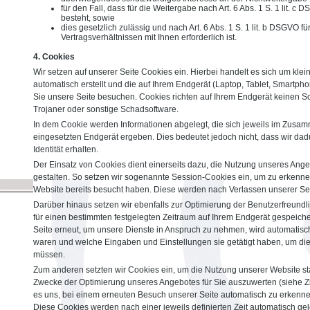
für den Fall, dass für die Weitergabe nach Art. 6 Abs. 1 S. 1 lit. c
besteht, sowie
dies gesetzlich zulässig und nach Art. 6 Abs. 1 S. 1 lit. b DSGVO f
Vertragsverhältnissen mit Ihnen erforderlich ist.
4. Cookies
Wir setzen auf unserer Seite Cookies ein. Hierbei handelt es sich um klei
automatisch erstellt und die auf Ihrem Endgerät (Laptop, Tablet, Smartph
Sie unsere Seite besuchen. Cookies richten auf Ihrem Endgerät keinen Sc
Trojaner oder sonstige Schadsoftware.
In dem Cookie werden Informationen abgelegt, die sich jeweils im Zusa
eingesetzten Endgerät ergeben. Dies bedeutet jedoch nicht, dass wir dadu
Identität erhalten.
Der Einsatz von Cookies dient einerseits dazu, die Nutzung unseres Ang
gestalten. So setzen wir sogenannte Session-Cookies ein, um zu erkenne
Website bereits besucht haben. Diese werden nach Verlassen unserer Sei
Darüber hinaus setzen wir ebenfalls zur Optimierung der Benutzerfreundli
für einen bestimmten festgelegten Zeitraum auf Ihrem Endgerät gespeich
Seite erneut, um unsere Dienste in Anspruch zu nehmen, wird automatisch
waren und welche Eingaben und Einstellungen sie getätigt haben, um di
müssen.
Zum anderen setzten wir Cookies ein, um die Nutzung unserer Website st
Zwecke der Optimierung unseres Angebotes für Sie auszuwerten (siehe Zi
es uns, bei einem erneuten Besuch unserer Seite automatisch zu erkennen
Diese Cookies werden nach einer jeweils definierten Zeit automatisch gel