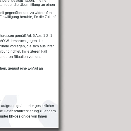
bereitgestellt haben, in einem
ten oder die Übermittlung an einen
zeit gegenüber uns zu widerrufen.
Einwilligung beruhte, für die Zukunft
eressen gemäß Art. 6 Abs. 1 S. 1
SGVO Widerspruch gegen die
nde vorliegen, die sich aus Ihrer
ng richtet. Im letzteren Fall
onderen Situation von uns
hen, genügt eine E-Mail an
.
 aufgrund geänderter gesetzlicher
e Datenschutzerklärung zu ändern.
 unter
kh-design.de
von Ihnen