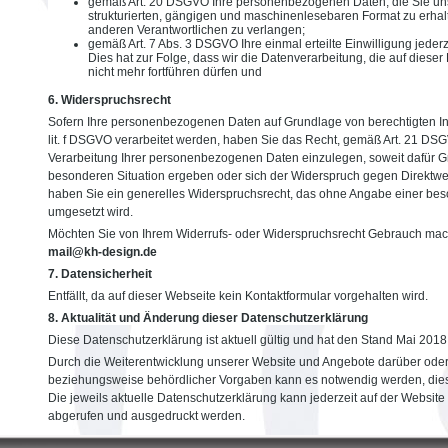
gemäß Art. 20 DSGVO Ihre personenbezogenen Daten, die Sie uns 
strukturierten, gängigen und maschinenlesebaren Format zu erhal
anderen Verantwortlichen zu verlangen;
gemäß Art. 7 Abs. 3 DSGVO Ihre einmal erteilte Einwilligung jeder
Dies hat zur Folge, dass wir die Datenverarbeitung, die auf dieser 
nicht mehr fortführen dürfen und
6. Widerspruchsrecht
Sofern Ihre personenbezogenen Daten auf Grundlage von berechtigten Int
lit. f DSGVO verarbeitet werden, haben Sie das Recht, gemäß Art. 21 D
Verarbeitung Ihrer personenbezogenen Daten einzulegen, soweit dafür Grü
besonderen Situation ergeben oder sich der Widerspruch gegen Direktwerbu
haben Sie ein generelles Widerspruchsrecht, das ohne Angabe einer bes
umgesetzt wird.
Möchten Sie von Ihrem Widerrufs- oder Widerspruchsrecht Gebrauch mac
mail@kh-design.de
7. Datensicherheit
Entfällt, da auf dieser Webseite kein Kontaktformular vorgehalten wird.
8. Aktualität und Änderung dieser Datenschutzerklärung
Diese Datenschutzerklärung ist aktuell gültig und hat den Stand Mai 2018
Durch die Weiterentwicklung unserer Website und Angebote darüber oder
beziehungsweise behördlicher Vorgaben kann es notwendig werden, dies
Die jeweils aktuelle Datenschutzerklärung kann jederzeit auf der Website
abgerufen und ausgedruckt werden.