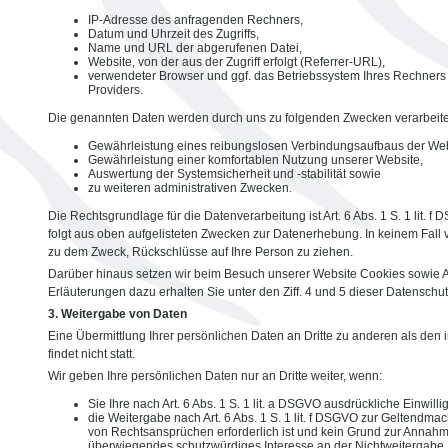
IP-Adresse des anfragenden Rechners,
Datum und Uhrzeit des Zugriffs,
Name und URL der abgerufenen Datei,
Website, von der aus der Zugriff erfolgt (Referrer-URL),
verwendeter Browser und ggf. das Betriebssystem Ihres Rechners
Providers.
Die genannten Daten werden durch uns zu folgenden Zwecken verarbeite
Gewährleistung eines reibungslosen Verbindungsaufbaus der Web
Gewährleistung einer komfortablen Nutzung unserer Website,
Auswertung der Systemsicherheit und -stabilität sowie
zu weiteren administrativen Zwecken.
Die Rechtsgrundlage für die Datenverarbeitung ist Art. 6 Abs. 1 S. 1 lit. f
folgt aus oben aufgelisteten Zwecken zur Datenerhebung. In keinem Fal
zu dem Zweck, Rückschlüsse auf Ihre Person zu ziehen.
Darüber hinaus setzen wir beim Besuch unserer Website Cookies sowie 
Erläuterungen dazu erhalten Sie unter den Ziff. 4 und 5 dieser Datenschu
3. Weitergabe von Daten
Eine Übermittlung Ihrer persönlichen Daten an Dritte zu anderen als de
findet nicht statt.
Wir geben Ihre persönlichen Daten nur an Dritte weiter, wenn:
Sie Ihre nach Art. 6 Abs. 1 S. 1 lit. a DSGVO ausdrückliche Einwilli
die Weitergabe nach Art. 6 Abs. 1 S. 1 lit. f DSGVO zur Geltendm
von Rechtsansprüchen erforderlich ist und kein Grund zur Annahm
überwiegendes schutzwürdiges Interesse an der Nichtweitergabe 