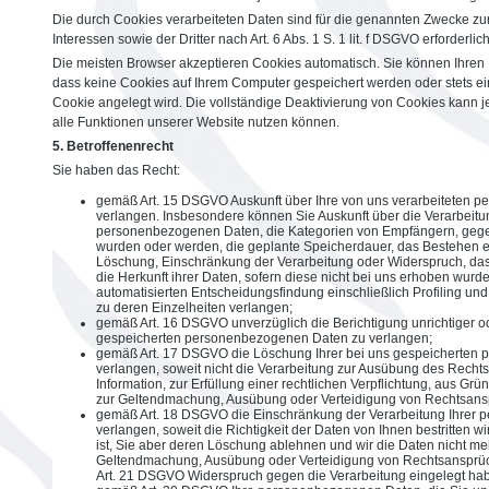
Die durch Cookies verarbeiteten Daten sind für die genannten Zwecke zu
Interessen sowie der Dritter nach Art. 6 Abs. 1 S. 1 lit. f DSGVO erforderlich
Die meisten Browser akzeptieren Cookies automatisch. Sie können Ihren 
dass keine Cookies auf Ihrem Computer gespeichert werden oder stets ein
Cookie angelegt wird. Die vollständige Deaktivierung von Cookies kann j
alle Funktionen unserer Website nutzen können.
5. Betroffenenrecht
Sie haben das Recht:
gemäß Art. 15 DSGVO Auskunft über Ihre von uns verarbeiteten 
verlangen. Insbesondere können Sie Auskunft über die Verarbeitu
personenbezogenen Daten, die Kategorien von Empfängern, gege
wurden oder werden, die geplante Speicherdauer, das Bestehen ei
Löschung, Einschränkung der Verarbeitung oder Widerspruch, da
die Herkunft ihrer Daten, sofern diese nicht bei uns erhoben wur
automatisierten Entscheidungsfindung einschließlich Profiling und
zu deren Einzelheiten verlangen;
gemäß Art. 16 DSGVO unverzüglich die Berichtigung unrichtiger od
gespeicherten personenbezogenen Daten zu verlangen;
gemäß Art. 17 DSGVO die Löschung Ihrer bei uns gespeicherten
verlangen, soweit nicht die Verarbeitung zur Ausübung des Recht
Information, zur Erfüllung einer rechtlichen Verpflichtung, aus Grü
zur Geltendmachung, Ausübung oder Verteidigung von Rechtsanspr
gemäß Art. 18 DSGVO die Einschränkung der Verarbeitung Ihrer
verlangen, soweit die Richtigkeit der Daten von Ihnen bestritten w
ist, Sie aber deren Löschung ablehnen und wir die Daten nicht me
Geltendmachung, Ausübung oder Verteidigung von Rechtsansprü
Art. 21 DSGVO Widerspruch gegen die Verarbeitung eingelegt ha