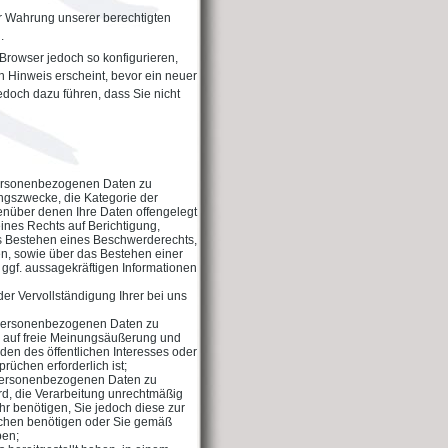
r Wahrung unserer berechtigten
.
Browser jedoch so konfigurieren,
 Hinweis erscheint, bevor ein neuer
edoch dazu führen, dass Sie nicht
personenbezogenen Daten zu
ngszwecke, die Kategorie der
nüber denen Ihre Daten offengelegt
nes Rechts auf Berichtigung,
s Bestehen eines Beschwerderechts,
den, sowie über das Bestehen einer
 ggf. aussagekräftigen Informationen
er Vervollständigung Ihrer bei uns
 personenbezogenen Daten zu
s auf freie Meinungsäußerung und
nden des öffentlichen Interesses oder
üchen erforderlich ist;
 personenbezogenen Daten zu
ird, die Verarbeitung unrechtmäßig
hr benötigen, Sie jedoch diese zur
chen benötigen oder Sie gemäß
ben;