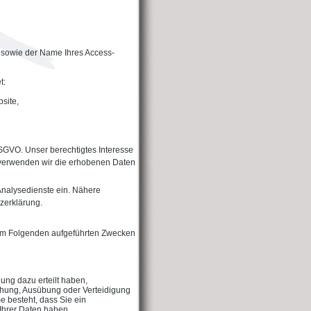
 sowie der Name Ihres Access-
t:
site,
 DSGVO. Unser berechtigtes Interesse
l verwenden wir die erhobenen Daten
Analysedienste ein. Nähere
tzerklärung.
n im Folgenden aufgeführten Zwecken
gung dazu erteilt haben,
achung, Ausübung oder Verteidigung
e besteht, dass Sie ein
Ihrer Daten haben,