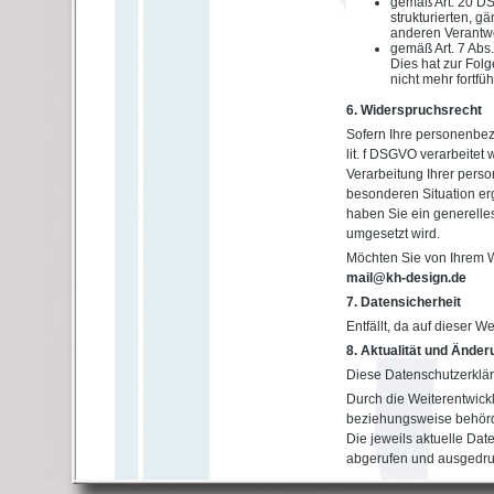
gemäß Art. 20 DS
strukturierten, 
anderen Verantwo
gemäß Art. 7 Abs.
Dies hat zur Folg
nicht mehr fortfü
6. Widerspruchsrecht
Sofern Ihre personenbez
lit. f DSGVO verarbeite
Verarbeitung Ihrer pers
besonderen Situation erg
haben Sie ein generelle
umgesetzt wird.
Möchten Sie von Ihrem W
mail@kh-design.de
7. Datensicherheit
Entfällt, da auf dieser W
8. Aktualität und Ände
Diese Datenschutzerkläru
Durch die Weiterentwick
beziehungsweise behörd
Die jeweils aktuelle Dat
abgerufen und ausgedru