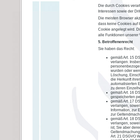
Die durch Cookies verar
Interessen sowie der Dritt
Die meisten Browser akz
dass keine Cookies auf 
Cookie angelegt wird. Di
alle Funktionen unserer
5. Betroffenenrecht
Sie haben das Recht:
gemäß Art. 15 D
verlangen. Insbe
personenbezogen
wurden oder werd
Löschung, Einsch
die Herkunft ihr
automatisierten E
zu deren Einzelh
gemäß Art. 16 DS
gespeicherten p
gemäß Art. 17 D
verlangen, sowei
Information, zur 
zur Geltendmachu
gemäß Art. 18 D
verlangen, soweit
ist, Sie aber de
Geltendmachung,
Art. 21 DSGVO Wi