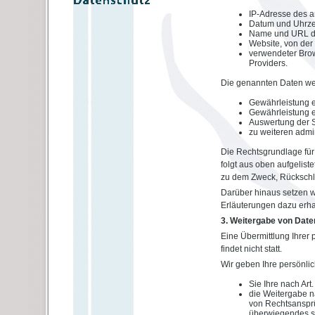
IP-Adresse des 
Datum und Uhrzeit
Name und URL de
Website, von der 
verwendeter Brow
Providers.
Die genannten Daten we
Gewährleistung e
Gewährleistung e
Auswertung der Sy
zu weiteren admi
Die Rechtsgrundlage für d
folgt aus oben aufgelis
zu dem Zweck, Rückschlü
Darüber hinaus setzen w
Erläuterungen dazu erhal
3. Weitergabe von Date
Eine Übermittlung Ihrer
findet nicht statt.
Wir geben Ihre persönlic
Sie Ihre nach Art
die Weitergabe n
von Rechtsansprü
überwiegendes sc