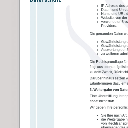
IP-Adresse des 
Datum und Uhrzeit
Name und URL de
Website, von der 
verwendeter Brow
Providers.
Die genannten Daten we
Gewährleistung e
Gewährleistung e
Auswertung der Sy
zu weiteren admi
Die Rechtsgrundlage für d
folgt aus oben aufgelis
zu dem Zweck, Rückschlü
Darüber hinaus setzen w
Erläuterungen dazu erhal
3. Weitergabe von Date
Eine Übermittlung Ihrer
findet nicht statt.
Wir geben Ihre persönlic
Sie Ihre nach Art
die Weitergabe n
von Rechtsansprü
überwiegendes sc