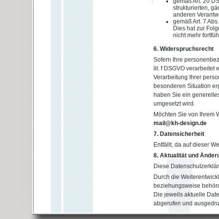
gemäß Art. 20 DS
strukturierten, 
anderen Verantwo
gemäß Art. 7 Abs.
Dies hat zur Folg
nicht mehr fortfü
6. Widerspruchsrecht
Sofern Ihre personenbez
lit. f DSGVO verarbeite
Verarbeitung Ihrer pers
besonderen Situation erg
haben Sie ein generelle
umgesetzt wird.
Möchten Sie von Ihrem W
mail@kh-design.de
7. Datensicherheit
Entfällt, da auf dieser W
8. Aktualität und Ände
Diese Datenschutzerkläru
Durch die Weiterentwick
beziehungsweise behörd
Die jeweils aktuelle Dat
abgerufen und ausgedru