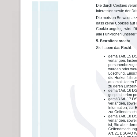
Die durch Cookies verar
Interessen sowie der Dritt
Die meisten Browser akz
dass keine Cookies auf 
Cookie angelegt wird. Di
alle Funktionen unserer
5. Betroffenenrecht
Sie haben das Recht:
gemäß Art. 15 D
verlangen. Insbe
personenbezogen
wurden oder werd
Löschung, Einsch
die Herkunft ihr
automatisierten E
zu deren Einzelh
gemäß Art. 16 DS
gespeicherten p
gemäß Art. 17 D
verlangen, sowei
Information, zur 
zur Geltendmachu
gemäß Art. 18 D
verlangen, soweit
ist, Sie aber de
Geltendmachung,
Art. 21 DSGVO Wi