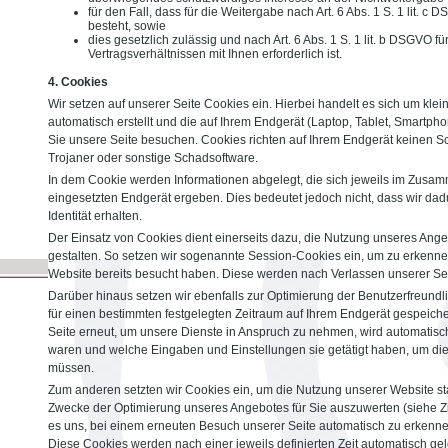
für den Fall, dass für die Weitergabe nach Art. 6 Abs. 1 S. 1 lit. c
besteht, sowie
dies gesetzlich zulässig und nach Art. 6 Abs. 1 S. 1 lit. b DSGVO f
Vertragsverhältnissen mit Ihnen erforderlich ist.
4. Cookies
Wir setzen auf unserer Seite Cookies ein. Hierbei handelt es sich um klei
automatisch erstellt und die auf Ihrem Endgerät (Laptop, Tablet, Smartph
Sie unsere Seite besuchen. Cookies richten auf Ihrem Endgerät keinen Sc
Trojaner oder sonstige Schadsoftware.
In dem Cookie werden Informationen abgelegt, die sich jeweils im Zusa
eingesetzten Endgerät ergeben. Dies bedeutet jedoch nicht, dass wir dadu
Identität erhalten.
Der Einsatz von Cookies dient einerseits dazu, die Nutzung unseres Ang
gestalten. So setzen wir sogenannte Session-Cookies ein, um zu erkenne
Website bereits besucht haben. Diese werden nach Verlassen unserer Sei
Darüber hinaus setzen wir ebenfalls zur Optimierung der Benutzerfreundli
für einen bestimmten festgelegten Zeitraum auf Ihrem Endgerät gespeich
Seite erneut, um unsere Dienste in Anspruch zu nehmen, wird automatisch
waren und welche Eingaben und Einstellungen sie getätigt haben, um di
müssen.
Zum anderen setzten wir Cookies ein, um die Nutzung unserer Website st
Zwecke der Optimierung unseres Angebotes für Sie auszuwerten (siehe Zi
es uns, bei einem erneuten Besuch unserer Seite automatisch zu erkennen
Diese Cookies werden nach einer jeweils definierten Zeit automatisch gel