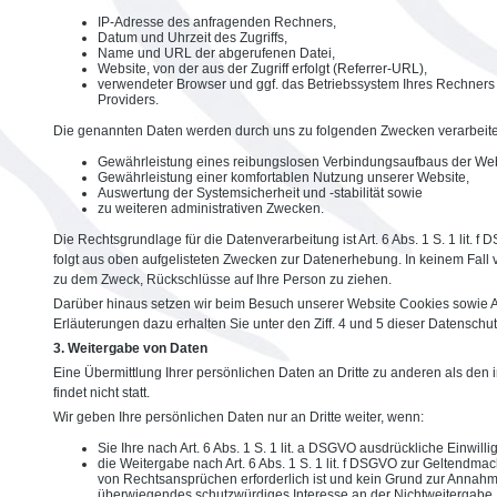
IP-Adresse des anfragenden Rechners,
Datum und Uhrzeit des Zugriffs,
Name und URL der abgerufenen Datei,
Website, von der aus der Zugriff erfolgt (Referrer-URL),
verwendeter Browser und ggf. das Betriebssystem Ihres Rechners
Providers.
Die genannten Daten werden durch uns zu folgenden Zwecken verarbeite
Gewährleistung eines reibungslosen Verbindungsaufbaus der Web
Gewährleistung einer komfortablen Nutzung unserer Website,
Auswertung der Systemsicherheit und -stabilität sowie
zu weiteren administrativen Zwecken.
Die Rechtsgrundlage für die Datenverarbeitung ist Art. 6 Abs. 1 S. 1 lit. f
folgt aus oben aufgelisteten Zwecken zur Datenerhebung. In keinem Fal
zu dem Zweck, Rückschlüsse auf Ihre Person zu ziehen.
Darüber hinaus setzen wir beim Besuch unserer Website Cookies sowie 
Erläuterungen dazu erhalten Sie unter den Ziff. 4 und 5 dieser Datenschu
3. Weitergabe von Daten
Eine Übermittlung Ihrer persönlichen Daten an Dritte zu anderen als de
findet nicht statt.
Wir geben Ihre persönlichen Daten nur an Dritte weiter, wenn:
Sie Ihre nach Art. 6 Abs. 1 S. 1 lit. a DSGVO ausdrückliche Einwilli
die Weitergabe nach Art. 6 Abs. 1 S. 1 lit. f DSGVO zur Geltendm
von Rechtsansprüchen erforderlich ist und kein Grund zur Annahm
überwiegendes schutzwürdiges Interesse an der Nichtweitergabe 