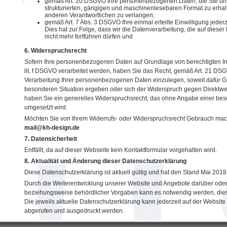
gemäß Art. 20 DSGVO Ihre personenbezogenen Daten, die Sie uns 
strukturierten, gängigen und maschinenlesebaren Format zu erhal
anderen Verantwortlichen zu verlangen;
gemäß Art. 7 Abs. 3 DSGVO Ihre einmal erteilte Einwilligung jeder
Dies hat zur Folge, dass wir die Datenverarbeitung, die auf dieser 
nicht mehr fortführen dürfen und
6. Widerspruchsrecht
Sofern Ihre personenbezogenen Daten auf Grundlage von berechtigten Int
lit. f DSGVO verarbeitet werden, haben Sie das Recht, gemäß Art. 21 D
Verarbeitung Ihrer personenbezogenen Daten einzulegen, soweit dafür Grü
besonderen Situation ergeben oder sich der Widerspruch gegen Direktwerbu
haben Sie ein generelles Widerspruchsrecht, das ohne Angabe einer bes
umgesetzt wird.
Möchten Sie von Ihrem Widerrufs- oder Widerspruchsrecht Gebrauch mac
mail@kh-design.de
7. Datensicherheit
Entfällt, da auf dieser Webseite kein Kontaktformular vorgehalten wird.
8. Aktualität und Änderung dieser Datenschutzerklärung
Diese Datenschutzerklärung ist aktuell gültig und hat den Stand Mai 2018
Durch die Weiterentwicklung unserer Website und Angebote darüber oder
beziehungsweise behördlicher Vorgaben kann es notwendig werden, dies
Die jeweils aktuelle Datenschutzerklärung kann jederzeit auf der Website
abgerufen und ausgedruckt werden.