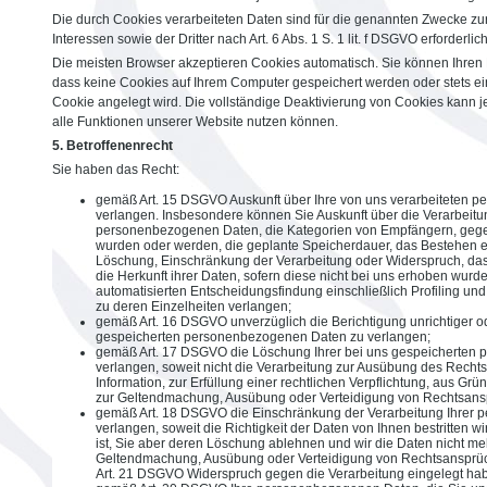
Die durch Cookies verarbeiteten Daten sind für die genannten Zwecke zu
Interessen sowie der Dritter nach Art. 6 Abs. 1 S. 1 lit. f DSGVO erforderlich
Die meisten Browser akzeptieren Cookies automatisch. Sie können Ihren 
dass keine Cookies auf Ihrem Computer gespeichert werden oder stets ein
Cookie angelegt wird. Die vollständige Deaktivierung von Cookies kann j
alle Funktionen unserer Website nutzen können.
5. Betroffenenrecht
Sie haben das Recht:
gemäß Art. 15 DSGVO Auskunft über Ihre von uns verarbeiteten 
verlangen. Insbesondere können Sie Auskunft über die Verarbeitu
personenbezogenen Daten, die Kategorien von Empfängern, gege
wurden oder werden, die geplante Speicherdauer, das Bestehen ei
Löschung, Einschränkung der Verarbeitung oder Widerspruch, da
die Herkunft ihrer Daten, sofern diese nicht bei uns erhoben wur
automatisierten Entscheidungsfindung einschließlich Profiling und
zu deren Einzelheiten verlangen;
gemäß Art. 16 DSGVO unverzüglich die Berichtigung unrichtiger od
gespeicherten personenbezogenen Daten zu verlangen;
gemäß Art. 17 DSGVO die Löschung Ihrer bei uns gespeicherten
verlangen, soweit nicht die Verarbeitung zur Ausübung des Recht
Information, zur Erfüllung einer rechtlichen Verpflichtung, aus Grü
zur Geltendmachung, Ausübung oder Verteidigung von Rechtsanspr
gemäß Art. 18 DSGVO die Einschränkung der Verarbeitung Ihrer
verlangen, soweit die Richtigkeit der Daten von Ihnen bestritten w
ist, Sie aber deren Löschung ablehnen und wir die Daten nicht me
Geltendmachung, Ausübung oder Verteidigung von Rechtsansprü
Art. 21 DSGVO Widerspruch gegen die Verarbeitung eingelegt ha