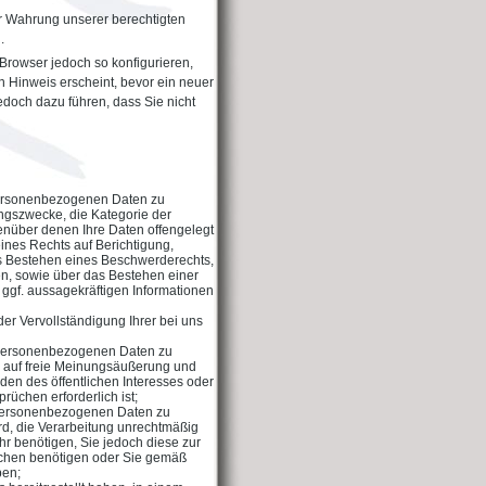
r Wahrung unserer berechtigten
.
Browser jedoch so konfigurieren,
 Hinweis erscheint, bevor ein neuer
edoch dazu führen, dass Sie nicht
personenbezogenen Daten zu
ngszwecke, die Kategorie der
nüber denen Ihre Daten offengelegt
nes Rechts auf Berichtigung,
s Bestehen eines Beschwerderechts,
den, sowie über das Bestehen einer
 ggf. aussagekräftigen Informationen
er Vervollständigung Ihrer bei uns
 personenbezogenen Daten zu
s auf freie Meinungsäußerung und
nden des öffentlichen Interesses oder
üchen erforderlich ist;
 personenbezogenen Daten zu
ird, die Verarbeitung unrechtmäßig
hr benötigen, Sie jedoch diese zur
chen benötigen oder Sie gemäß
ben;