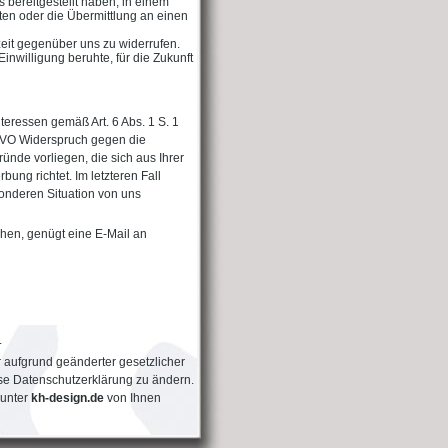
bereitgestellt haben, in einem
ten oder die Übermittlung an einen
zeit gegenüber uns zu widerrufen.
Einwilligung beruhte, für die Zukunft
eressen gemäß Art. 6 Abs. 1 S. 1
SGVO Widerspruch gegen die
nde vorliegen, die sich aus Ihrer
ng richtet. Im letzteren Fall
onderen Situation von uns
hen, genügt eine E-Mail an
.
 aufgrund geänderter gesetzlicher
e Datenschutzerklärung zu ändern.
 unter
kh-design.de
von Ihnen