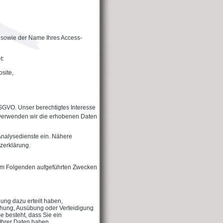
 sowie der Name Ihres Access-
t:
site,
 DSGVO. Unser berechtigtes Interesse
l verwenden wir die erhobenen Daten
Analysedienste ein. Nähere
tzerklärung.
n im Folgenden aufgeführten Zwecken
gung dazu erteilt haben,
achung, Ausübung oder Verteidigung
e besteht, dass Sie ein
Ihrer Daten haben,