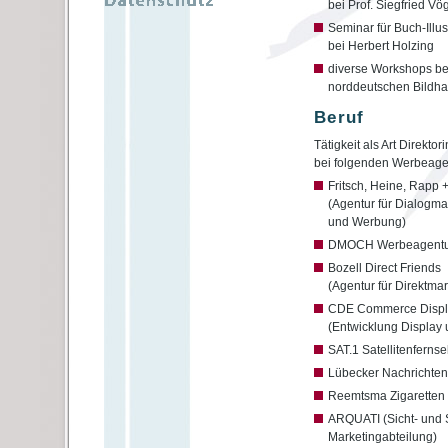
bei Prof. Siegfried Vö
Seminar für Buch-Illus
bei Herbert Holzing
diverse Workshops be
norddeutschen Bildh
Beruf
Tätigkeit als Art Direktor
bei folgenden Werbeage
Fritsch, Heine, Rapp +
(Agentur für Dialogma
und Werbung)
DMOCH Werbeagentu
Bozell Direct Friends
(Agentur für Direktmar
CDE Commerce Displa
(Entwicklung Display
SAT.1 Satellitenferns
Lübecker Nachrichten
Reemtsma Zigaretten 
ARQUATI (Sicht- und 
Marketingabteilung)