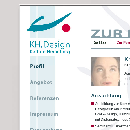
Die Idee
Zur Per
Kr
ist
Aus
für
die
Ausbildung
Ausbildung zur
Kommu
Designerin
am Institut
Grafik-Design, Hambu
mit Diplomabschluss 
Seminar für Direktmar